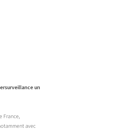
bersurveillance un
e France,
e notamment avec