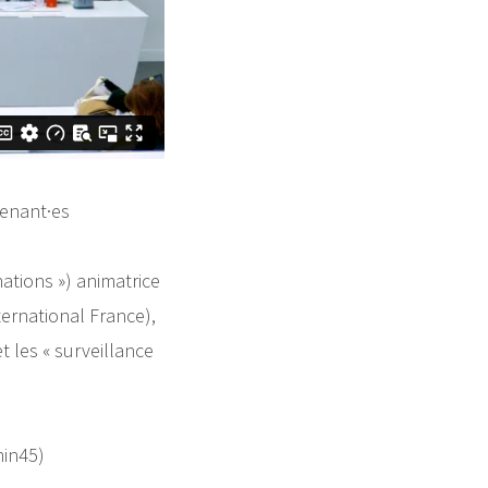
venant·es
ations ») animatrice
ernational France),
 les « surveillance
min45)