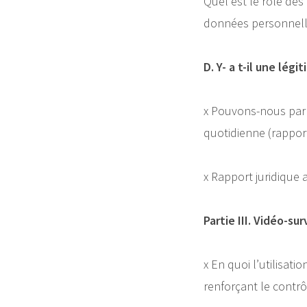
Quel est le rôle de
données personnelles
D. Y- a t-il une lég
x Pouvons-nous parle
quotidienne (rapport
x Rapport juridique 
Partie III. Vidéo-su
x En quoi l’utilisat
renforçant le contr