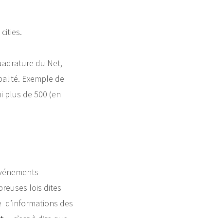
cities.
Quadrature du Net,
palité. Exemple de
i plus de 500 (en
événements
breuses lois dites
e d’informations des