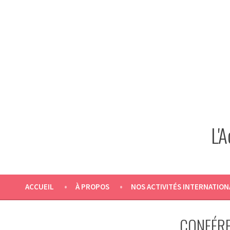
Skip
to
content
L'
ACCUEIL
À PROPOS
NOS ACTIVITÉS INTERNATION
CONFÉRE