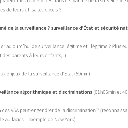
s plateformes numériques dans ce marché de la surveillance 
 de leurs utilsaiteur.rice.s ?
itimé de la surveillance ? surveillance d’État et sécurité na
r aujourd’hui de surveillance légitime et illégitime ? Plusieur
 des parents à leurs enfants,..)
aux enjeux de la surveillance d’Etat (59min)
rveillance algorithmique et discriminations
(01h06min et 4
ion des VSA peut-engendrer de la discrimination ? (reconnaissa
ôle au faciès – exemple de New York)