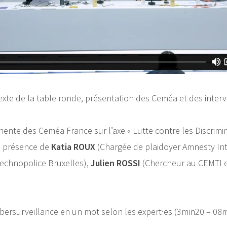
xte de la table ronde, présentation des Ceméa et des inter
ente des Ceméa France sur l’axe « Lutte contre les Discrimin
n présence de
Katia ROUX
(Chargée de plaidoyer Amnesty Int
chnopolice Bruxelles),
Julien ROSSI
(Chercheur au CEMTI et
cybersurveillance en un mot selon les expert·es (3min20 – 08