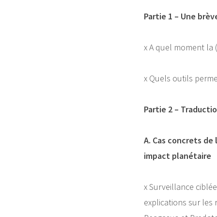
Partie 1 – Une brèv
x A quel moment la (
x Quels outils perme
Partie 2 – Traducti
A. Cas concrets de 
impact planétaire
x Surveillance cibl
explications sur les