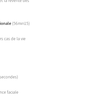
et la revente des
tionale
(56min15)
s cas de la vie
0secondes)
nce faciale