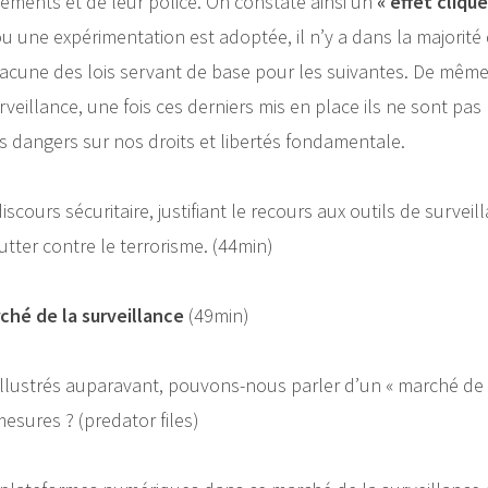
ements et de leur police. On constate ainsi un
« effet cliqu
ou une expérimentation est adoptée, il n’y a dans la majorité
hacune des lois servant de base pour les suivantes. De même 
urveillance, une fois ces derniers mis en place ils ne sont pa
s dangers sur nos droits et libertés fondamentale.
scours sécuritaire, justifiant le recours aux outils de surveilla
tter contre le terrorisme. (44min)
ché de la surveillance
(49min)
illustrés auparavant, pouvons-nous parler d’un « marché de l
mesures ? (predator files)