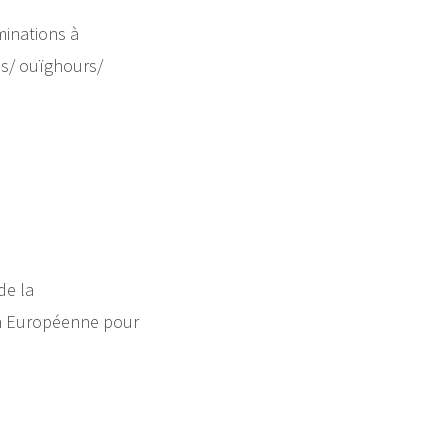
minations à
as/ ouïghours/
de la
ion Européenne pour