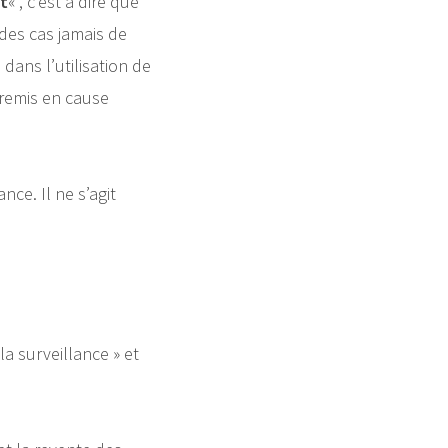
et
« , c’est à dire que
 des cas jamais de
dans l’utilisation de
s remis en cause
nce. Il ne s’agit
a surveillance » et