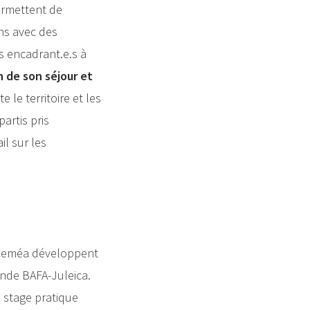
permettent de
ens avec des
.s encadrant.e.s à
n de son séjour et
le territoire et les
artis pris
il sur les
s Ceméa développent
ande BAFA-Juleica.
 stage pratique