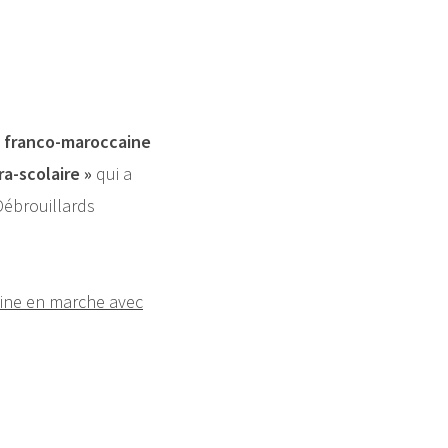
 franco-maroccaine
ra-scolaire »
qui a
Débrouillards
aine en marche avec