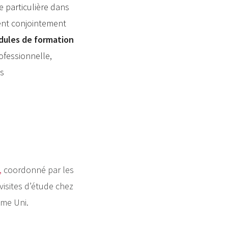
 particulière dans
ent conjointement
dules de formation
ofessionnelle,
es
,
coordonné par les
isites d’étude chez
ume Uni.