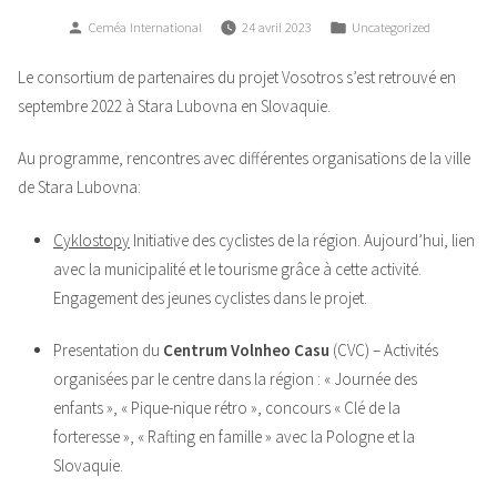
Posted
Posted
Ceméa International
24 avril 2023
Uncategorized
by
in
Le consortium de partenaires du projet Vosotros s’est retrouvé en
septembre 2022 à Stara Lubovna en Slovaquie.
Au programme, rencontres avec différentes organisations de la ville
de Stara Lubovna:
Cyklostopy
Initiative des cyclistes de la région. Aujourd’hui, lien
avec la municipalité et le tourisme grâce à cette activité.
Engagement des jeunes cyclistes dans le projet.
Presentation du
Centrum Volnheo Casu
(CVC) – Activités
organisées par le centre dans la région : « Journée des
enfants », « Pique-nique rétro », concours « Clé de la
forteresse », « Rafting en famille » avec la Pologne et la
Slovaquie.