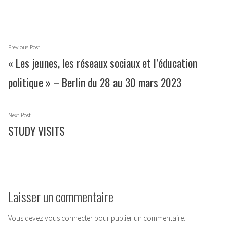
Navigation
Previous
Previous Post
de
post:
« Les jeunes, les réseaux sociaux et l’éducation
l’article
politique » – Berlin du 28 au 30 mars 2023
Next
Next Post
post:
STUDY VISITS
Laisser un commentaire
Vous devez
vous connecter
pour publier un commentaire.