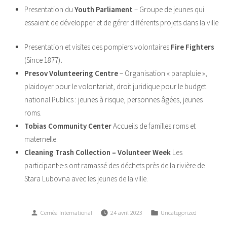
Presentation du
Youth Parliament
– Groupe de jeunes qui
essaient de développer et de gérer différents projets dans la ville
Presentation et visites des pompiers volontaires
Fire Fighters
(Since 1877)
.
Presov Volunteering Centre
– Organisation « parapluie »,
plaidoyer pour le volontariat, droit juridique pour le budget
national.Publics : jeunes à risque, personnes âgées, jeunes
roms.
Tobias Community Center
Accueils de familles roms et
maternelle.
Cleaning Trash Collection – Volunteer Week
Les
participant·e·s ont ramassé des déchets près de la rivière de
Stara Lubovna avec les jeunes de la ville.
Posted
Posted
Ceméa International
24 avril 2023
Uncategorized
by
in