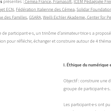
ns
présentes :
Ceméa France
,
Framasoft
,
ICEM Pédagogie Fre
jet ECN
,
Fédération Italienne des Cémea
,
Solidar Foundatio
ue des Familles
,
GSARA
,
Weilli Eichler Akademie
,
Center for P
de participant·e·s, un trinôme d’animateur·trice·s a propos
on pour réfléchir, échanger et construire autour de 4 thémat
I. Éthique du numérique 
Objectif : construire une
groupe de participant·e·s.
Les participant·e·s ont pu