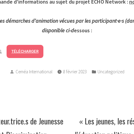
ande d’informations au sujet du projet ECHO Network :
n
s démarches d’animation vécues par les participant·e·s (dans
disponible ci-d
essous :
1
TÉLÉCHARGER
Posted
Posted
Ceméa International
8 février 2023
Uncategorized
by
in
eur.trice.s de Jeunesse
« Les jeunes, les r