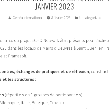
JANVIER 2023
Posted
Posted
Ceméa International
8 février 2023
Uncategorized
by
in
enaires du projet ECHO Network était présents pour l’activi
 2023 dans les locaux de Mains d’Oeuvres à Saint Ouen, en Fr
e et Framasoft.
ncontres, échanges de pratiques et de réflexion
, construc
 et les structures
:
e·s
(réparti·e·s en 3 groupes de participant·e·s)
Allemagne, Italie, Belgique, Croatie)