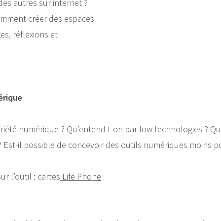
es autres sur internet ?
omment créer des espaces
es, réflexions et
érique
briété numérique ? Qu’entend t-on par low technologies ? 
 Est-il possible de concevoir des outils numériques moins p
 l’outil : cartes
Life Phone