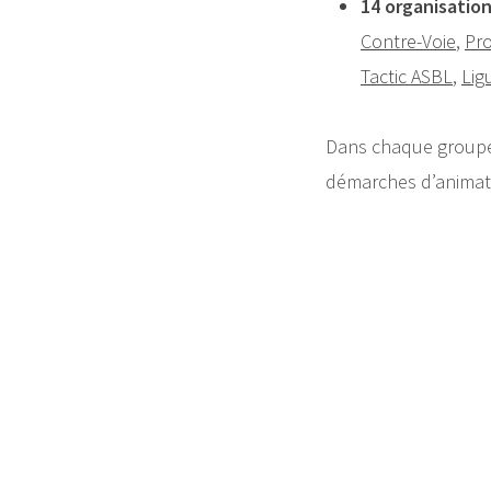
14 organisatio
Contre-Voie
,
Pro
Tactic ASBL
,
Lig
Dans chaque groupe 
démarches d’animati