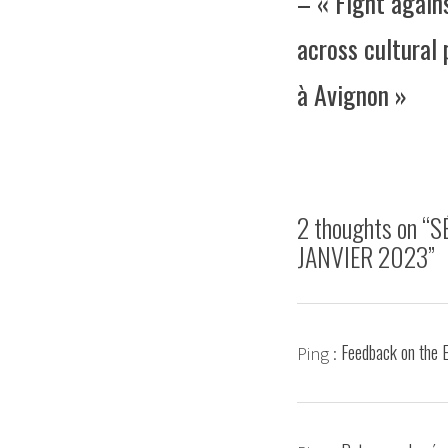
– « Fight again
across cultural
à Avignon »
2 thoughts on “
S
JANVIER 2023
”
Feedback on the 
Ping :