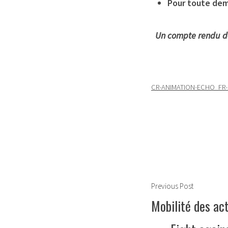
Pour toute dem
Un compte rendu de
CR-ANIMATION-ECHO_FR-
Navigation
Previous
Previous Post
de
post:
Mobilité des act
l’article