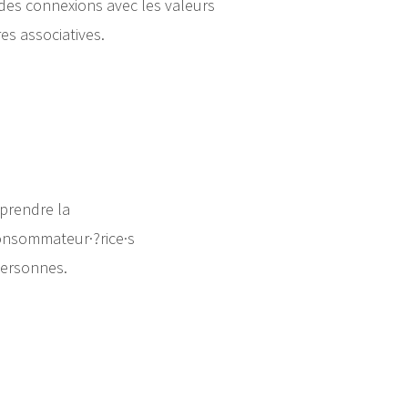
des connexions avec les valeurs
es associatives.
mprendre la
consommateur·?rice·s
personnes.