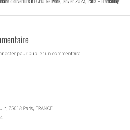
inaire d’ouverture d’ECHO Network, janvier 2023, Paris – Framablog
mmentaire
nnecter
pour publier un commentaire.
uin, 75018 Paris, FRANCE
24