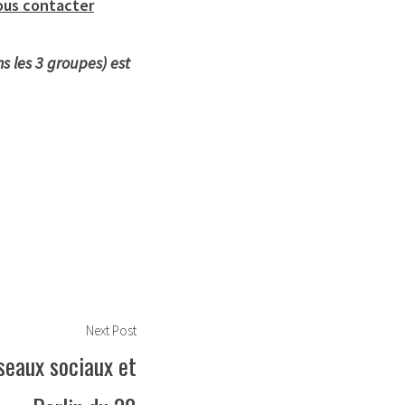
ous contacter
 les 3 groupes) est
Next
Next Post
post:
éseaux sociaux et