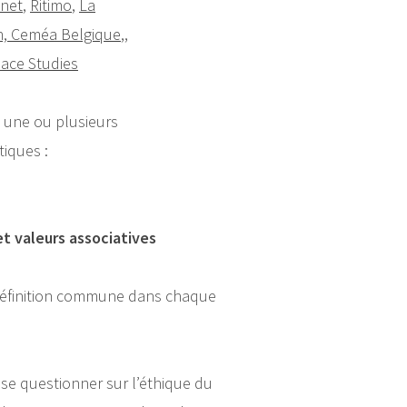
inet
,
Ritimo
,
La
n,
Ceméa Belgique
,,
eace Studies
é une ou plusieurs
iques :
et valeurs associatives
 définition commune dans chaque
 se questionner sur l’éthique du