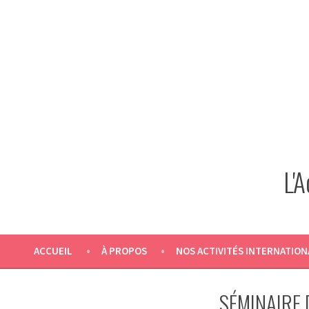
Skip
to
content
L'
ACCUEIL
À PROPOS
NOS ACTIVITÉS INTERNATION
SÉMINAIRE 